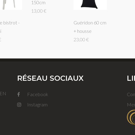
150cm
13,00 €
e bistrot -
Guéridon 60 cm
i
+ housse
€
23,00 €
RÉSEAU SOCIAUX
L
FEN
Facebook
Con
Instagram
Men