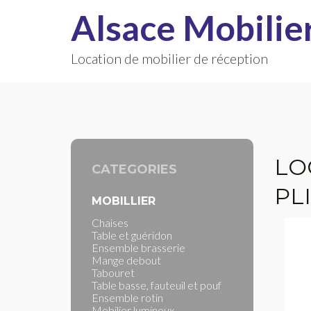
Alsace Mobilie
Location de mobilier de réception
LO
CATEGORIES
PL
MOBILLIER
Chaises
Table et guéridon
Ensemble brasserie
Mange debout
Tabouret
Table basse, fauteuil et pouf
Ensemble rotin
Mobilier lumineux