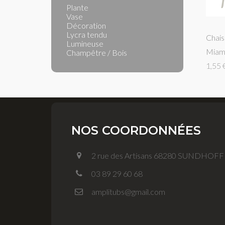
Plante
Vase
Décoration
Lycra tendu
Chais
Lumineuse
Miam
Champêtre / Bois
1,55 
NOS COORDONNÉES
2 rue des Artisans 68280 SUNDHOF
03 89 29 60 68
amplitubs@gmail.com