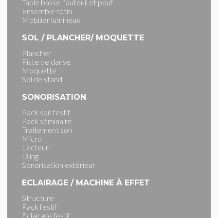
Table basse, fauteuil et pouf
Ensemble rotin
Mobilier lumineux
SOL / PLANCHER/ MOQUETTE
Plancher
Piste de danse
Moquette
Sol de stand
SONORISATION
Pack son festif
Pack séminaire
Traitement son
Micro
Lecteur
Djing
Sonorisation extérieur
ECLAIRAGE / MACHINE À EFFET
Structure
Pack festif
Eclairage festif