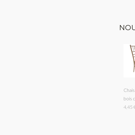
NOU
Chais
bois 
4,45 