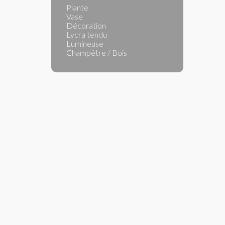
Plante
Vase
Décoration
Lycra tendu
Lumineuse
Champêtre / Bois