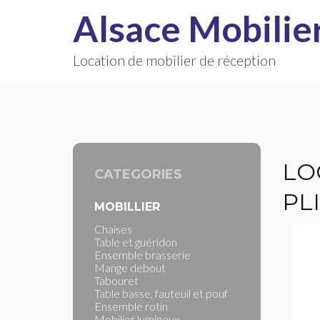
Alsace Mobilie
Location de mobilier de réception
LO
CATEGORIES
PL
MOBILLIER
Chaises
Table et guéridon
Ensemble brasserie
Mange debout
Tabouret
Table basse, fauteuil et pouf
Ensemble rotin
Mobilier lumineux