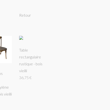
Retour
Table
rectangulaire
rustique - bois
vieilli
os
36,75 €
ylène
is vieilli