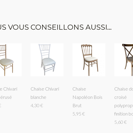
S VOUS CONSEILLONS AUSSI...
e Chivari
Chaise Chivari
Chaise
Chaise d
cérusé
blanche
Napoléon Bois
croisé
€
4,30 €
Brut
polyprop
5,95 €
finition bo
5,60 €