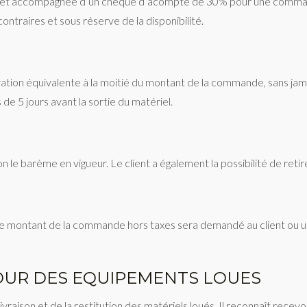
l et accompagnée d’un chèque d’acompte de 30% pour une command
ntraires et sous réserve de la disponibilité.
ration équivalente à la moitié du montant de la commande, sans jam
ns de 5 jours avant la sortie du matériel.
selon le barème en vigueur. Le client a également la possibilité de r
 montant de la commande hors taxes sera demandé au client ou un 
TOUR DES EQUIPEMENTS LOUES
livraison et de la restitution des matériels loués. Il reconnaît rece