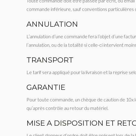
Toute commande doit être passée par écrit, ou emai
commande inférieure, sauf conventions particulières co
ANNULATION
L’annulation d’une commande fera l’objet d’une factu
l’annulation, ou de la totalité si celle-ci intervient moi
TRANSPORT
Le tarif sera appliqué pour la livraison et la reprise 
GARANTIE
Pour toute commande, un chèque de caution de 10x le
qu’après contrôle au retour du matériel.
MISE A DISPOSITION ET RE
Le client donneur d’ordre doit être présent lors de la 