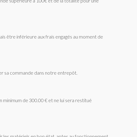
e supérieure à 100€ et de la totalité pour une
ais être inférieure aux frais engagés au moment de
etirer sa commande dans notre entrepôt.
minimum de 300.00 € et ne lui sera restitué
voir les matériels en bon état, aptes au fonctionnement