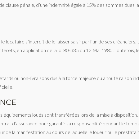
tre de clause pénale, d’une indemnité égale à 15% des sommes dues, ai
le locataire s’interdit de le laisser saisir par l’un de ses créanciers
ntérêts, en application de la loi 80-335 du 12 Mai 1980. Toutefois, le
tards ou non-livraisons dus à la force majeure ou à toute raison in
icielle.
ANCE
des équipements loués sont transférées lors de la mise à dispositio
 contrat d’assurance pour garantir sa responsabilité pendant le temps
eur de la manifestation au cours de laquelle le loueur ou le prestat