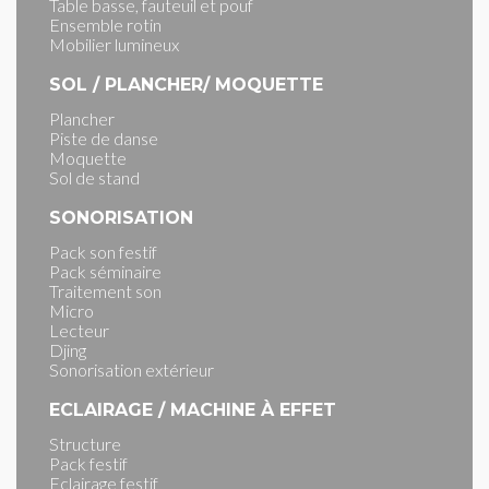
Table basse, fauteuil et pouf
Ensemble rotin
Mobilier lumineux
SOL / PLANCHER/ MOQUETTE
Plancher
Piste de danse
Moquette
Sol de stand
SONORISATION
Pack son festif
Pack séminaire
Traitement son
Micro
Lecteur
Djing
Sonorisation extérieur
ECLAIRAGE / MACHINE À EFFET
Structure
Pack festif
Eclairage festif