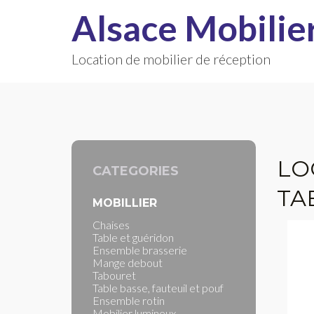
Alsace Mobilie
Location de mobilier de réception
LO
CATEGORIES
TA
MOBILLIER
Chaises
Table et guéridon
Ensemble brasserie
Mange debout
Tabouret
Table basse, fauteuil et pouf
Ensemble rotin
Mobilier lumineux