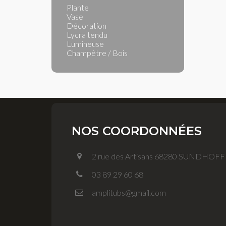
Plante
Vase
Décoration
Lycra tendu
Lumineuse
Champêtre / Bois
NOS COORDONNÉES
2 rue des Artisans 68280 SUNDHOF
03 89 29 60 68
amplitubs@gmail.com