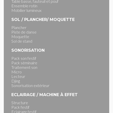
Table basse, fauteuil et pouf
Ensemble rotin
Mobilier lumineux
SOL / PLANCHER/ MOQUETTE
Plancher
Piste de danse
Moquette
Sol de stand
SONORISATION
Pack son festif
Pack séminaire
Traitement son
Micro
Lecteur
Djing
Sonorisation extérieur
ECLAIRAGE / MACHINE À EFFET
Structure
Pack festif
Eclairage festif