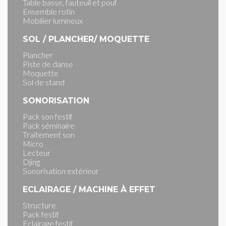
Table basse, fauteuil et pouf
Ensemble rotin
Mobilier lumineux
SOL / PLANCHER/ MOQUETTE
Plancher
Piste de danse
Moquette
Sol de stand
SONORISATION
Pack son festif
Pack séminaire
Traitement son
Micro
Lecteur
Djing
Sonorisation extérieur
ECLAIRAGE / MACHINE À EFFET
Structure
Pack festif
Eclairage festif