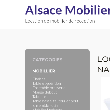
Alsace Mobilie
Location de mobilier de réception
LO
CATEGORIES
NA
MOBILLIER
Chaises
Table et guéridon
Ensemble brasserie
Mange debout
Tabouret
Table basse, fauteuil et pouf
Ensemble rotin
Mobilier lumineux