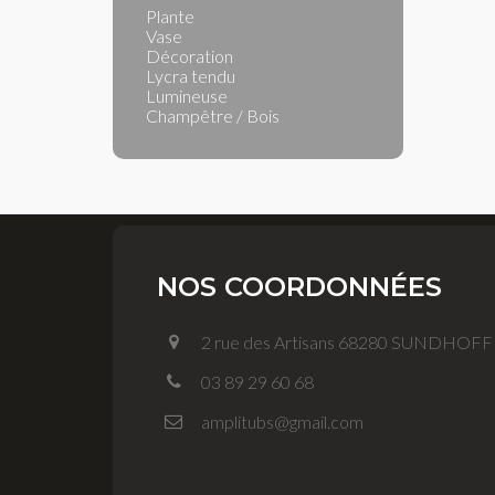
Plante
Vase
Décoration
Lycra tendu
Lumineuse
Champêtre / Bois
NOS COORDONNÉES
2 rue des Artisans 68280 SUNDHOF
03 89 29 60 68
amplitubs@gmail.com