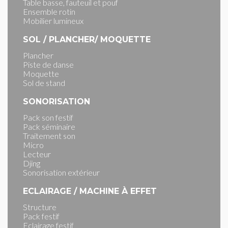
Table basse, fauteuil et pouf
Ensemble rotin
Mobilier lumineux
SOL / PLANCHER/ MOQUETTE
Plancher
Piste de danse
Moquette
Sol de stand
SONORISATION
Pack son festif
Pack séminaire
Traitement son
Micro
Lecteur
Djing
Sonorisation extérieur
ECLAIRAGE / MACHINE À EFFET
Structure
Pack festif
Eclairage festif