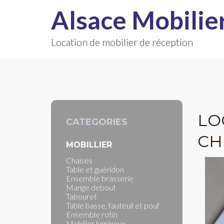
Alsace Mobilie
Location de mobilier de réception
LO
CATEGORIES
CH
MOBILLIER
Chaises
Table et guéridon
Ensemble brasserie
Mange debout
Tabouret
Table basse, fauteuil et pouf
Ensemble rotin
Mobilier lumineux