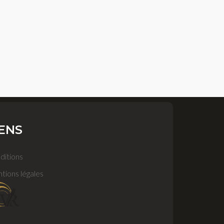
IENS
ditions
tions légales