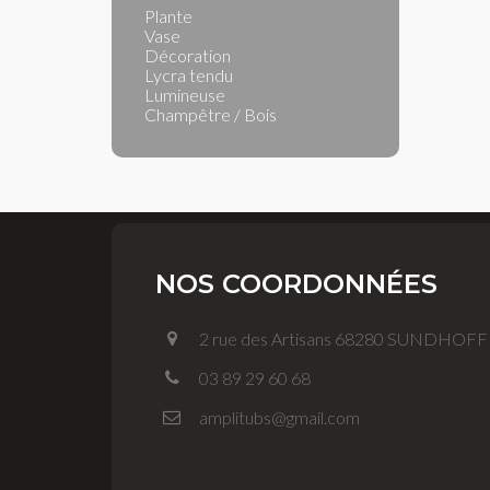
Plante
Vase
Décoration
Lycra tendu
Lumineuse
Champêtre / Bois
NOS COORDONNÉES
2 rue des Artisans 68280 SUNDHOF
03 89 29 60 68
amplitubs@gmail.com