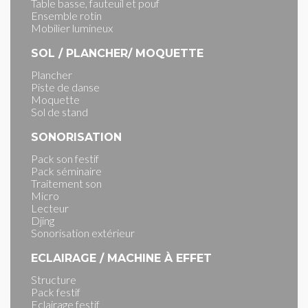
Table basse, fauteuil et pouf
Ensemble rotin
Mobilier lumineux
SOL / PLANCHER/ MOQUETTE
Plancher
Piste de danse
Moquette
Sol de stand
SONORISATION
Pack son festif
Pack séminaire
Traitement son
Micro
Lecteur
Djing
Sonorisation extérieur
ECLAIRAGE / MACHINE À EFFET
Structure
Pack festif
Eclairage festif