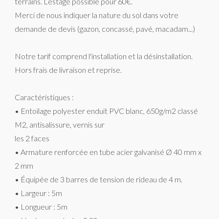
terrains. Lestage possible pour 60€.
Merci de nous indiquer la nature du sol dans votre
demande de devis (gazon, concassé, pavé, macadam...)
Notre tarif comprend l'installation et la désinstallation.
Hors frais de livraison et reprise.
Caractéristiques :
• Entoilage polyester enduit PVC blanc, 650g/m2 classé
M2, antisalissure, vernis sur
les 2 faces
• Armature renforcée en tube acier galvanisé Ø 40 mm x
2 mm
• Équipée de 3 barres de tension de rideau de 4 m.
• Largeur : 5m
• Longueur : 5m